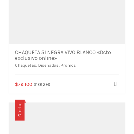
CHAQUETA 51 NEGRA VIVO BLANCO «Dcto
exclusivo online»
Chaquetas
,
Diseñadas
,
Promos
Este
El
El
$
79,100
$
138,299
producto
precio
precio
tiene
original
actual
múltiples
era:
es:
Oferta
variantes.
$138,299.
$79,100.
Las
opciones
se