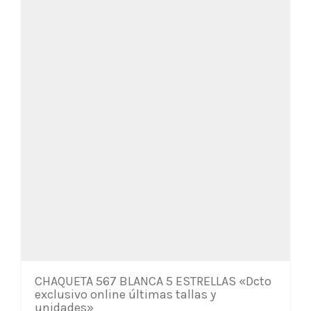
pueden
elegir
en
la
página
de
producto
CHAQUETA 567 BLANCA 5 ESTRELLAS «Dcto
exclusivo online últimas tallas y
unidades»