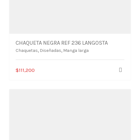
CHAQUETA NEGRA REF 236 LANGOSTA
Chaquetas
,
Diseñadas
,
Manga larga
Este
$
111,200
producto
tiene
múltiples
variantes.
Las
opciones
se
pueden
elegir
en