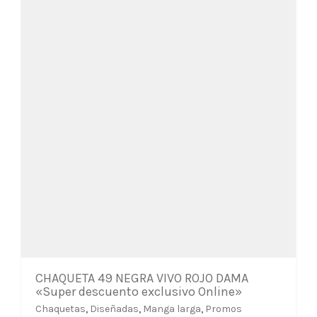
elegir
en
la
página
de
producto
CHAQUETA 49 NEGRA VIVO ROJO DAMA
«Super descuento exclusivo Online»
Chaquetas
,
Diseñadas
,
Manga larga
,
Promos