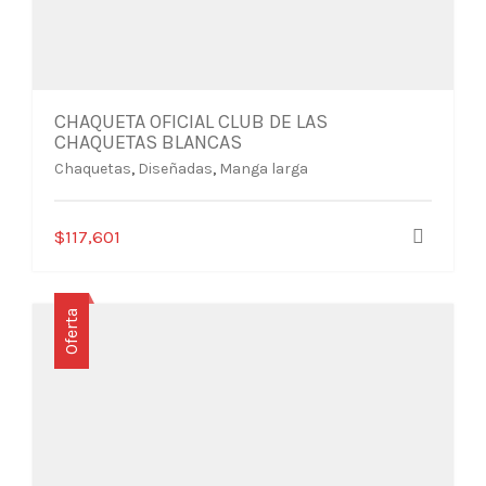
CHAQUETA OFICIAL CLUB DE LAS
CHAQUETAS BLANCAS
Chaquetas
,
Diseñadas
,
Manga larga
Este
$
117,601
producto
tiene
múltiples
Oferta
variantes.
Las
opciones
se
pueden
elegir
en