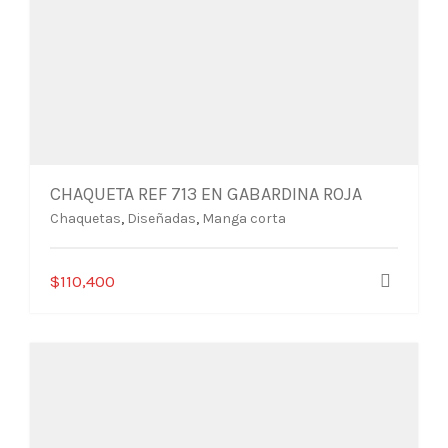
CHAQUETA REF 713 EN GABARDINA ROJA
Chaquetas
,
Diseñadas
,
Manga corta
Este
$
110,400
producto
tiene
múltiples
variantes.
Las
opciones
se