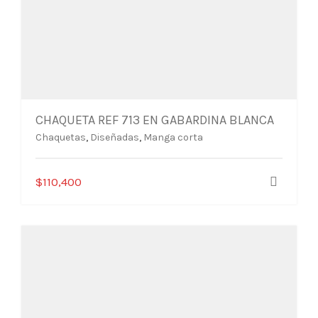
CHAQUETA REF 713 EN GABARDINA BLANCA
Chaquetas
,
Diseñadas
,
Manga corta
Este
$
110,400
producto
tiene
múltiples
variantes.
Las
opciones
se
pueden