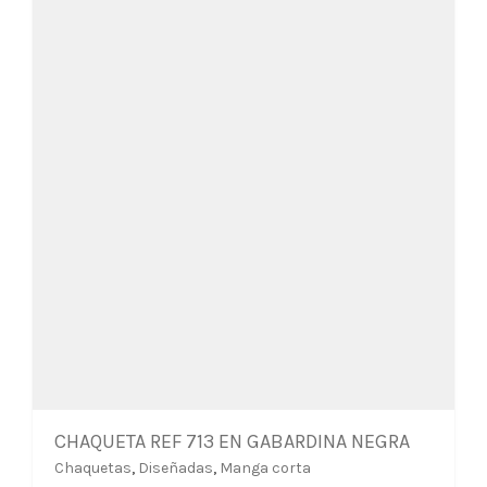
pueden
elegir
en
la
página
de
producto
CHAQUETA REF 713 EN GABARDINA NEGRA
Chaquetas
,
Diseñadas
,
Manga corta