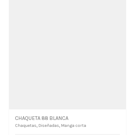
elegir
en
la
página
de
producto
CHAQUETA 88 BLANCA
Chaquetas
,
Diseñadas
,
Manga corta