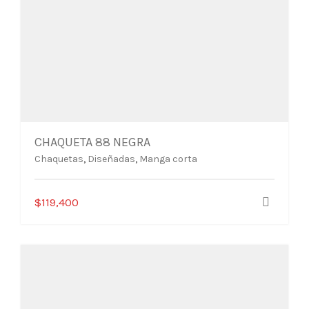
CHAQUETA 88 NEGRA
Chaquetas
,
Diseñadas
,
Manga corta
Este
$
119,400
producto
tiene
múltiples
variantes.
Las
opciones
se