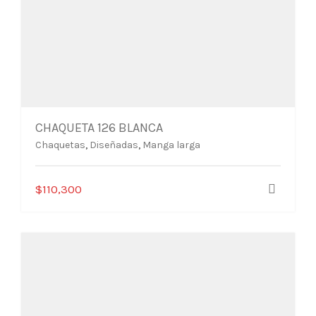
CHAQUETA 126 BLANCA
Chaquetas
,
Diseñadas
,
Manga larga
Este
$
110,300
producto
tiene
múltiples
variantes.
Las
opciones
se
pueden