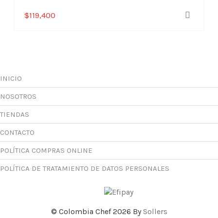
Este
$
119,400
producto
tiene
múltiples
variantes.
Las
opciones
INICIO
se
NOSOTROS
pueden
elegir
TIENDAS
en
la
CONTACTO
página
POLÍTICA COMPRAS ONLINE
de
producto
POLÍTICA DE TRATAMIENTO DE DATOS PERSONALES
© Colombia Chef 2026 By
Sollers