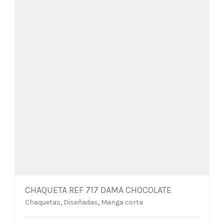
elegir
en
la
página
de
producto
CHAQUETA REF 717 DAMA CHOCOLATE
Chaquetas
,
Diseñadas
,
Manga corta