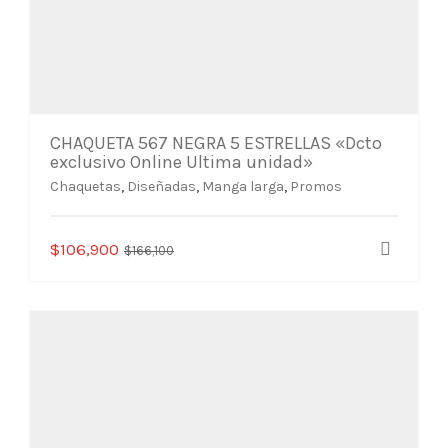
CHAQUETA 567 NEGRA 5 ESTRELLAS «Dcto
exclusivo Online Ultima unidad»
Chaquetas
,
Diseñadas
,
Manga larga
,
Promos
Este
El
El
$
106,900
$
166,100
producto
precio
precio
tiene
original
actual
múltiples
era:
es:
variantes.
$166,100.
$106,900.
Las
opciones
se
pueden
elegir