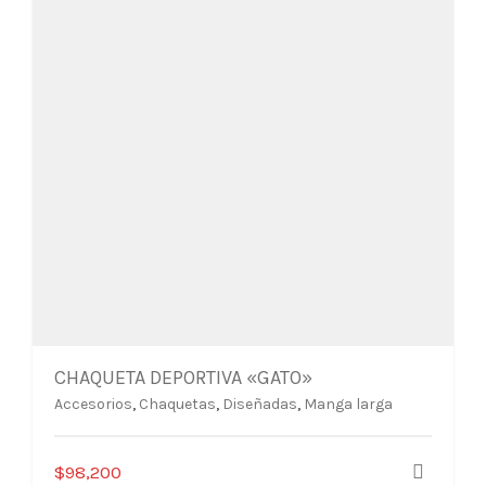
la
página
de
producto
CHAQUETA DEPORTIVA «GATO»
Accesorios
,
Chaquetas
,
Diseñadas
,
Manga larga
Este
$
98,200