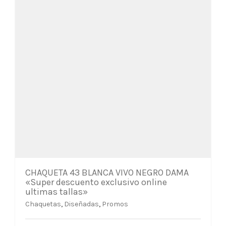
la
página
de
producto
CHAQUETA 43 BLANCA VIVO NEGRO DAMA
«Super descuento exclusivo online
ultimas tallas»
Chaquetas
,
Diseñadas
,
Promos