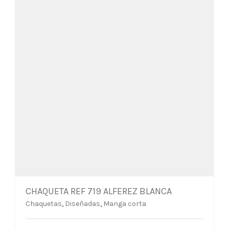
en
la
página
de
producto
CHAQUETA REF 719 ALFEREZ BLANCA
Chaquetas
,
Diseñadas
,
Manga corta