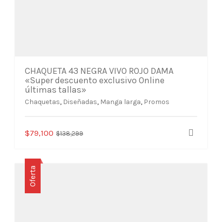
CHAQUETA 43 NEGRA VIVO ROJO DAMA
«Super descuento exclusivo Online
últimas tallas»
Chaquetas
,
Diseñadas
,
Manga larga
,
Promos
Este
El
El
$
79,100
$
138,299
producto
precio
precio
tiene
original
actual
múltiples
era:
es:
Oferta
variantes.
$138,299.
$79,100.
Las
opciones
se
pueden