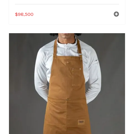
$
98,500