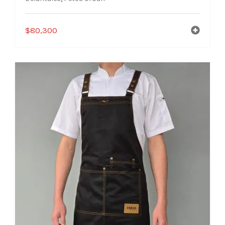
$
80,300