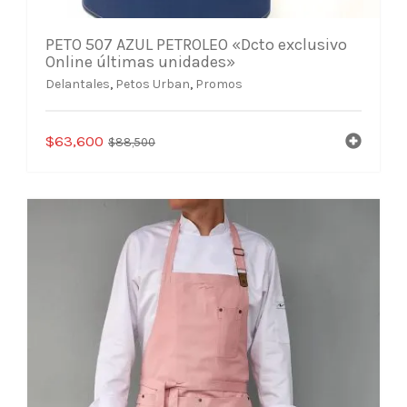
PETO 507 AZUL PETROLEO «Dcto exclusivo
Online últimas unidades»
Delantales
,
Petos Urban
,
Promos
El
El
$
63,600
$
88,500
precio
precio
original
actual
era:
es:
$88,500.
$63,600.