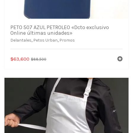
PETO 507 AZUL PETROLEO «Dcto exclusivo
Online últimas unidades»
Delantales
,
Petos Urban
,
Promos
El
El
$
63,600
$
88,500
precio
precio
original
actual
era:
es:
$88,500.
$63,600.