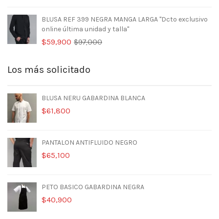
precio
precio
original
actual
BLUSA REF 399 NEGRA MANGA LARGA "Dcto exclusivo
era:
es:
online última unidad y talla"
$107,500.
$81,699.
El
El
$
59,900
$
97,000
precio
precio
original
actual
Los más solicitado
era:
es:
$97,000.
$59,900.
BLUSA NERU GABARDINA BLANCA
$
61,800
PANTALON ANTIFLUIDO NEGRO
$
65,100
PETO BASICO GABARDINA NEGRA
$
40,900