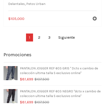
Delantales
,
Petos Urban
$
105,000
1
2
3
Siguiente
Promociones
PANTALON JOGGER REF 603 GRIS " Dcto x cambio de
colección ultima talla S exclusivo online"
El
El
$
81,699
$
107,500
precio
precio
original
actual
PANTALON JOGGER REF 603 NEGRO "dcto x cambio de
era:
es:
coleccion ultima talla S exclusivo online"
$107,500.
$81,699.
El
El
$
81,699
$
107,500