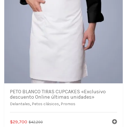
PETO BLANCO TIRAS CUPCAKES «Exclusivo
descuento Online últimas unidades»
Delantales
,
Petos clásicos
,
Promos
El
El
$
29,700
$
42,200