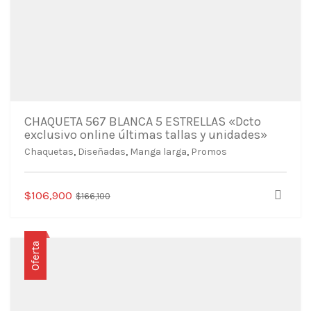
CHAQUETA 567 BLANCA 5 ESTRELLAS «Dcto
exclusivo online últimas tallas y unidades»
Chaquetas
,
Diseñadas
,
Manga larga
,
Promos
Este
El
El
$
106,900
$
166,100
producto
precio
precio
tiene
original
actual
múltiples
era:
es:
Oferta
variantes.
$166,100.
$106,900.
Las
opciones
se