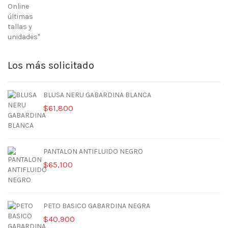
era:
es:
$108,601.
$63,899.
Los más solicitado
BLUSA NERU GABARDINA BLANCA
$
61,800
PANTALON ANTIFLUIDO NEGRO
$
65,100
PETO BASICO GABARDINA NEGRA
$
40,900