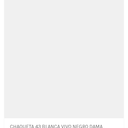
pueden
elegir
en
la
página
de
producto
CHAQUETA 43 BLANCA VIVO NEGRO DAMA