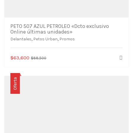
PETO 507 AZUL PETROLEO «Dcto exclusivo
Online últimas unidades»
Delantales
,
Petos Urban
,
Promos
El
El
$
63,600
$
88,500
precio
precio
original
actual
era:
es:
Oferta
$88,500.
$63,600.