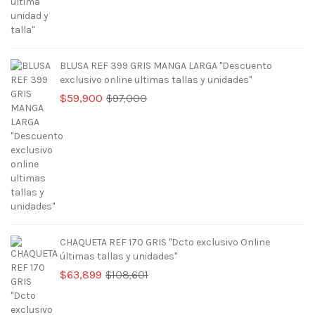
BLUSA REF 399 GRIS MANGA LARGA "Descuento
exclusivo online ultimas tallas y unidades"
El
El
$
59,900
$
97,000
precio
precio
original
actual
era:
es:
$97,000.
$59,900.
CHAQUETA REF 170 GRIS "Dcto exclusivo Online
últimas tallas y unidades"
El
El
$
63,899
$
108,601
precio
precio
original
actual