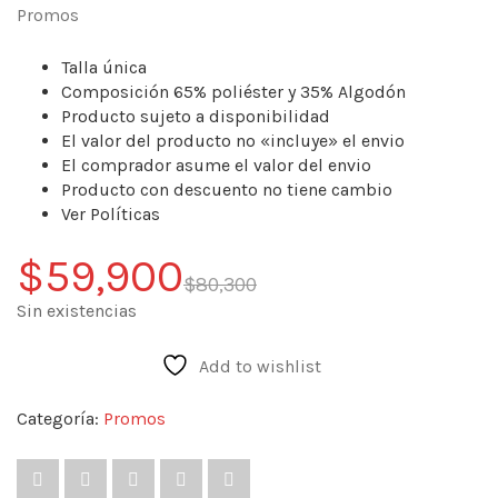
Promos
Talla única
Composición 65% poliéster y 35% Algodón
Producto sujeto a disponibilidad
El valor del producto no «incluye» el envio
El comprador asume el valor del envio
Producto con descuento no tiene cambio
Ver Políticas
El
El
$
59,900
$
80,300
precio
precio
Sin existencias
original
actual
Add to wishlist
era:
es:
Categoría:
Promos
$80,300.
$59,900.