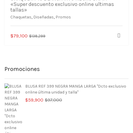
«Super descuento exclusivo online ultimas
tallas»
Chaquetas
,
Diseñadas
,
Promos
Este
El
El
$
79,100
$
138,299
producto
precio
precio
tiene
original
actual
múltiples
era:
es:
variantes.
$138,299.
$79,100.
Las
Promociones
opciones
se
BLUSA REF 399 NEGRA MANGA LARGA "Dcto exclusivo
pueden
online última unidad y talla"
elegir
El
El
$
59,900
$
97,000
en
precio
precio
la
original
actual
página
era:
es:
de
$97,000.
$59,900.
producto