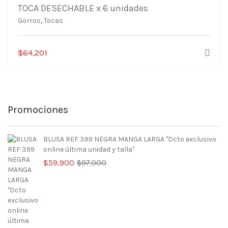
TOCA DESECHABLE x 6 unidades
Gorros
,
Tocas
$
64,201
Promociones
BLUSA REF 399 NEGRA MANGA LARGA "Dcto exclusivo
online última unidad y talla"
El
El
$
59,900
$
97,000
precio
precio
original
actual
era:
es:
$97,000.
$59,900.