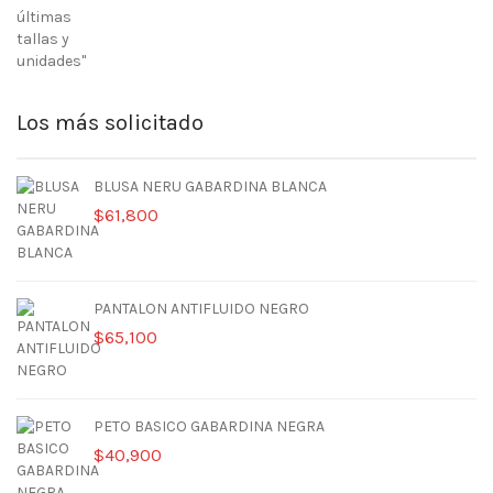
$108,601.
$63,899.
Los más solicitado
BLUSA NERU GABARDINA BLANCA
$
61,800
PANTALON ANTIFLUIDO NEGRO
$
65,100
PETO BASICO GABARDINA NEGRA
$
40,900