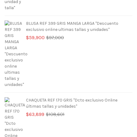
BLUSA REF 399 GRIS MANGA LARGA "Descuento
exclusivo online ultimas tallas y unidades"
El
El
$
59,900
$
97,000
precio
precio
original
actual
era:
es:
$97,000.
$59,900.
CHAQUETA REF 170 GRIS "Dcto exclusivo Online
últimas tallas y unidades"
El
El
$
63,899
$
108,601
precio
precio
original
actual
era:
es: