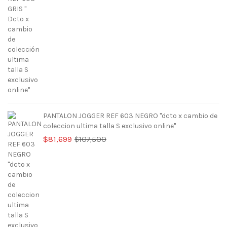
precio
precio
original
actual
era:
es:
$107,500.
$81,699.
PANTALON JOGGER REF 603 NEGRO "dcto x cambio de
coleccion ultima talla S exclusivo online"
El
El
$
81,699
$
107,500
precio
precio
original
actual
era:
es:
$107,500.
$81,699.