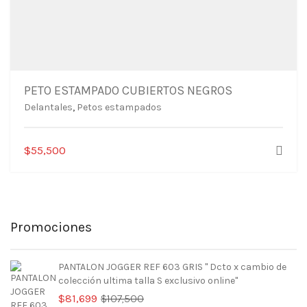
PETO ESTAMPADO CUBIERTOS NEGROS
Delantales
,
Petos estampados
$
55,500
Promociones
PANTALON JOGGER REF 603 GRIS " Dcto x cambio de
colección ultima talla S exclusivo online"
El
El
$
81,699
$
107,500