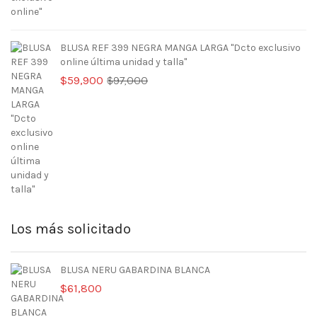
BLUSA REF 399 NEGRA MANGA LARGA "Dcto exclusivo
online última unidad y talla"
El
El
$
59,900
$
97,000
precio
precio
original
actual
era:
es:
$97,000.
$59,900.
Los más solicitado
BLUSA NERU GABARDINA BLANCA
$
61,800