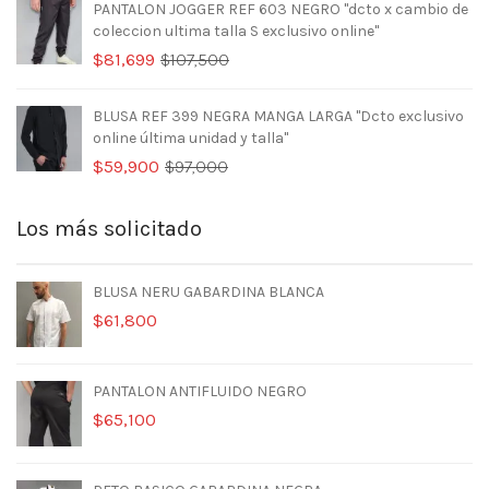
PANTALON JOGGER REF 603 NEGRO "dcto x cambio de
era:
es:
coleccion ultima talla S exclusivo online"
$107,500.
$81,699.
El
El
$
81,699
$
107,500
precio
precio
original
actual
BLUSA REF 399 NEGRA MANGA LARGA "Dcto exclusivo
era:
es:
online última unidad y talla"
$107,500.
$81,699.
El
El
$
59,900
$
97,000
precio
precio
original
actual
Los más solicitado
era:
es:
$97,000.
$59,900.
BLUSA NERU GABARDINA BLANCA
$
61,800
PANTALON ANTIFLUIDO NEGRO
$
65,100