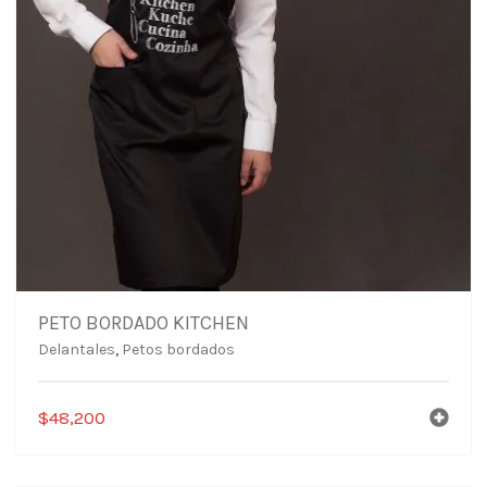
PETO BORDADO KITCHEN
Delantales
,
Petos bordados
$
48,200