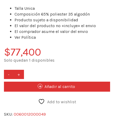
Talla Unica
Composición 65% poliester 35 algodón
Producto sujeto a disponibilidad
El valor del producto no «incluye» el envio
El comprador asume el valor del envio
Ver Política
$
77,400
Solo quedan 1 disponibles
PETO
CIUDAD
"CARTAGENA"
Añadir al carrito
"precio
exclusivo
online"
Add to wishlist
cantidad
SKU:
0060012000049