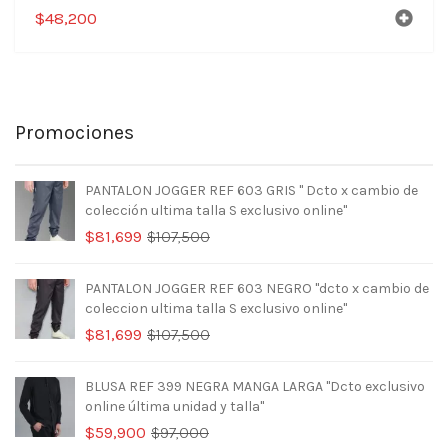
$
48,200
Promociones
PANTALON JOGGER REF 603 GRIS " Dcto x cambio de
colección ultima talla S exclusivo online"
El
El
$
81,699
$
107,500
precio
precio
original
actual
PANTALON JOGGER REF 603 NEGRO "dcto x cambio de
era:
es:
coleccion ultima talla S exclusivo online"
$107,500.
$81,699.
El
El
$
81,699
$
107,500
precio
precio
original
actual
BLUSA REF 399 NEGRA MANGA LARGA "Dcto exclusivo
era:
es:
online última unidad y talla"
$107,500.
$81,699.
El
El
$
59,900
$
97,000