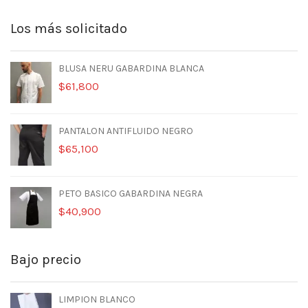
precio
precio
original
actual
Los más solicitado
era:
es:
$97,000.
$59,900.
BLUSA NERU GABARDINA BLANCA
$
61,800
PANTALON ANTIFLUIDO NEGRO
$
65,100
PETO BASICO GABARDINA NEGRA
$
40,900
Bajo precio
LIMPION BLANCO