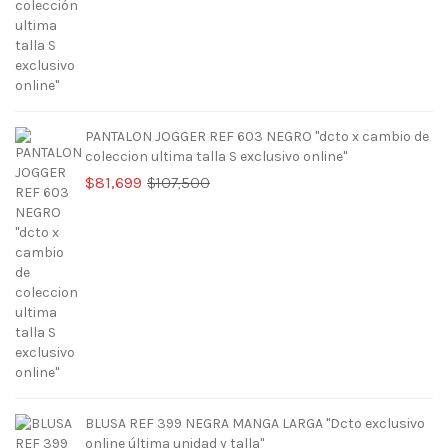
PANTALON JOGGER REF 603 NEGRO "dcto x cambio de
coleccion ultima talla S exclusivo online"
El
El
$
81,699
$
107,500
precio
precio
original
actual
era:
es:
$107,500.
$81,699.
BLUSA REF 399 NEGRA MANGA LARGA "Dcto exclusivo
online última unidad y talla"