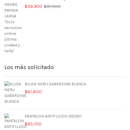
El
El
$
59,900
$
97,000
precio
precio
original
actual
era:
es:
$97,000.
$59,900.
Los más solicitado
BLUSA NERU GABARDINA BLANCA
$
61,800
PANTALON ANTIFLUIDO NEGRO
$
65,100