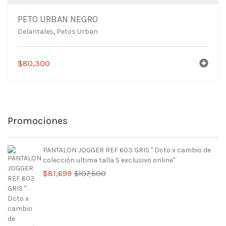
PETO URBAN NEGRO
Delantales
,
Petos Urban
$
80,300
Promociones
PANTALON JOGGER REF 603 GRIS " Dcto x cambio de
colección ultima talla S exclusivo online"
El
El
$
81,699
$
107,500
precio
precio
original
actual
era:
es:
$107,500.
$81,699.